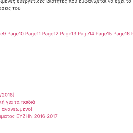
ένες ευεργετικές ιδιότητες που εμφανίζεται να έχει το 
άσεις του
ge
9
Page
10
Page
11
Page
12
Page
13
Page
14
Page
15
Page
16
/2018]
ή για τα παιδιά
… ανανεωμένο!
μματος ΕΥΖΗΝ 2016-2017