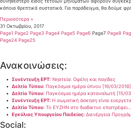
συνηθέστερο είδος τέτοιων μηνυμάτων αφορούν συγκεκριμ
κάποια θρεπτικά συστατικά. Για παράδειγμα, θα δούμε φρ
Περισσότερα »
31 Οκτωβρίου, 2017
Page
1
Page
2
Page
3
Page
4
Page
5
Page
6
Page
7
Page
8
Pa
Page
24
Page
25
Ανακοινώσεις:
Συνέντευξη ΕΡΤ:
Νηστεία: Οφέλη και παγίδες
Δελτίο Τύπου:
Παγκόσμια ημέρα ύπνου [16/03/2018]
Δελτίο Τύπου:
Παγκόσμια ημέρα καταναλωτή [15/03
Συνέντευξη ΕΡΤ:
H σωματική άσκηση είναι ευεργετικ
Δελτίο Τύπου:
Το ΕΥΖΗΝ στο διαδίκτυο επιστρέφει
Εγκύλιος Υπουργείου Παιδείας:
Διενέργεια Προγρά
Social: