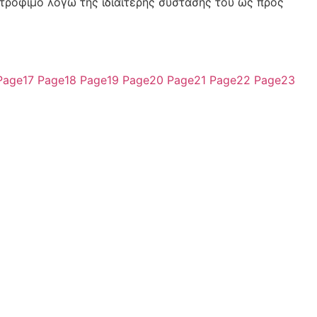
τρόφιμο λόγω της ιδιαίτερης σύστασής του ως προς
Page
17
Page
18
Page
19
Page
20
Page
21
Page
22
Page
23