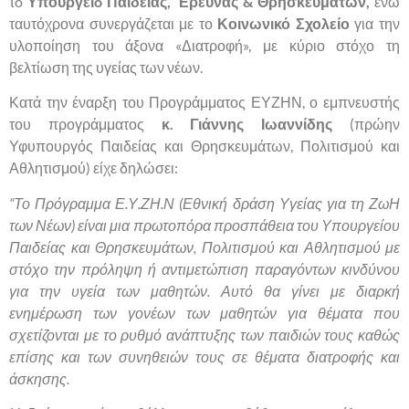
τo
Υπουργείo Παιδείας, Έρευνας & Θρησκευμάτων,
ενώ
ταυτόχρονα συνεργάζεται με το
Κοινωνικό Σχολείο
για την
υλοποίηση του άξονα «Διατροφή», με κύριο στόχο τη
βελτίωση της υγείας των νέων.
Κατά την έναρξη του Προγράμματος ΕΥΖΗΝ, ο εμπνευστής
του προγράμματος
κ. Γιάννης Ιωαννίδης
(πρώην
Υφυπουργός Παιδείας και Θρησκευμάτων, Πολιτισμού και
Αθλητισμού) είχε δηλώσει:
“Το Πρόγραμμα Ε.Υ.ΖΗ.Ν (Εθνική δράση Υγείας για τη ΖωΗ
των Νέων) είναι μια πρωτοπόρα προσπάθεια του Υπουργείου
Παιδείας και Θρησκευμάτων, Πολιτισμού και Αθλητισμού με
στόχο την πρόληψη ή αντιμετώπιση παραγόντων κινδύνου
για την υγεία των μαθητών. Αυτό θα γίνει με διαρκή
ενημέρωση των γονέων των μαθητών για θέματα που
σχετίζονται με το ρυθμό ανάπτυξης των παιδιών τους καθώς
επίσης και των συνηθειών τους σε θέματα διατροφής και
άσκησης.