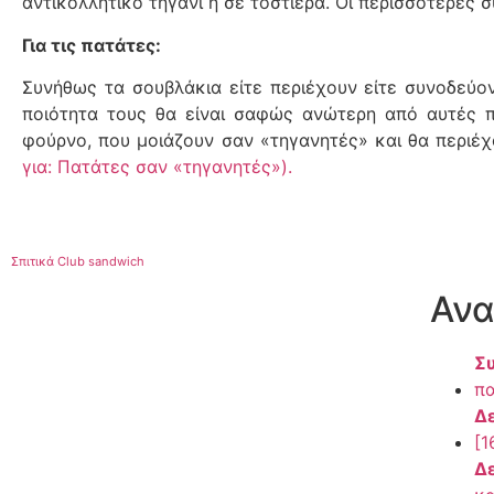
αντικολλητικό τηγάνι ή σε τοστιέρα. Οι περισσότερες
Για τις πατάτες:
Συνήθως τα σουβλάκια είτε περιέχουν είτε συνοδεύο
ποιότητα τους θα είναι σαφώς ανώτερη από αυτές π
φούρνο, που μοιάζουν σαν «τηγανητές» και θα περιέ
για: Πατάτες σαν «τηγανητές»).
Σπιτικά Club sandwich
Ανα
Συ
πα
Δε
[1
Δε