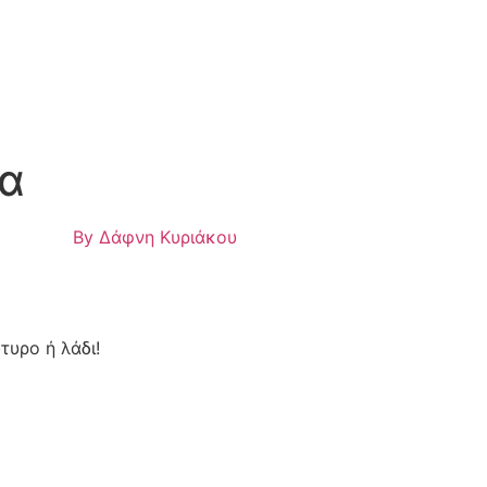
λα
By
Δάφνη Κυριάκου
τυρο ή λάδι!