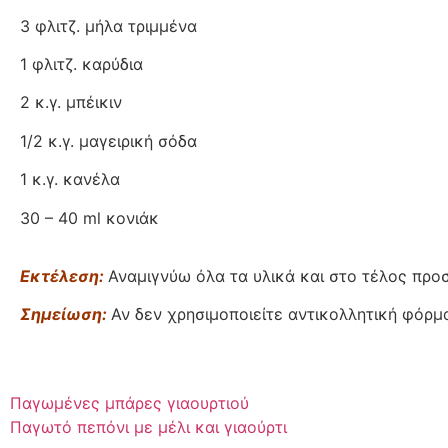
3 φλιτζ. μήλα τριμμένα
1 φλιτζ. καρύδια
2 κ.γ. μπέικιν
1/2 κ.γ. μαγειρική σόδα
1 κ.γ. κανέλα
30 – 40 ml κονιάκ
Εκτέλεση:
Αναμιγνύω όλα τα υλικά και στο τέλος προσ
Σημείωση:
Αν δεν χρησιμοποιείτε αντικολλητική φόρμα
Παγωμένες μπάρες γιαουρτιού
Παγωτό πεπόνι με μέλι και γιαούρτι