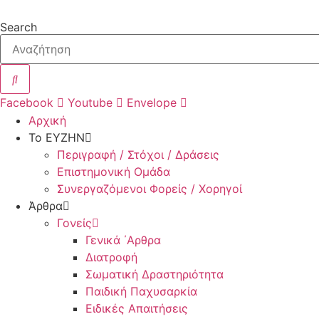
Μετάβαση
στο
Search
περιεχόμενο
Facebook
Youtube
Envelope
Αρχική
Το ΕΥΖΗΝ
Περιγραφή / Στόχοι / Δράσεις
Επιστημονική Ομάδα
Συνεργαζόμενοι Φορείς / Χορηγοί
Άρθρα
Γονείς
Γενικά ΄Αρθρα
Διατροφή
Σωματική Δραστηριότητα
Παιδική Παχυσαρκία
Ειδικές Απαιτήσεις