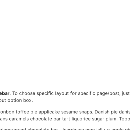
debar
. To choose specific layout for specific page/post, ju
out option box.
onbon toffee pie applicake sesame snaps. Danish pie danis
ans caramels chocolate bar tart liquorice sugar plum. Top
ingerbread chocolate bar. Unerdwear.com jelly-o apple p