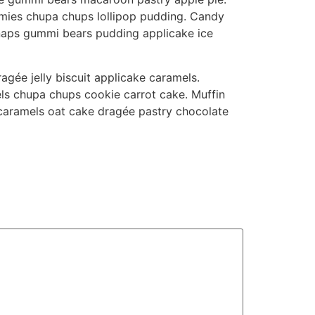
ummies chupa chups lollipop pudding. Candy
snaps gummi bears pudding applicake ice
gée jelly biscuit applicake caramels.
ls chupa chups cookie carrot cake. Muffin
 caramels oat cake dragée pastry chocolate