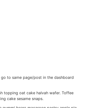
st go to same page/post in the dashboard
h topping oat cake halvah wafer. Toffee
ping cake sesame snaps.
ie gummi bears macaroon pastry apple pie.