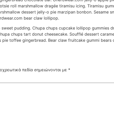
tootsie roll marshmallow dragée tiramisu icing. Tiramisu g
 Marshmallow dessert jelly-o pie marzipan bonbon. Sesame 
dwear.com bear claw lollipop.
e sweet pudding. Chupa chups cupcake lollipop gummies dra
hupa chups tart donut cheesecake. Soufflé dessert carame
s pie toffee gingerbread. Bear claw fruitcake gummi bears
οχρεωτικά πεδία σημειώνονται με
*