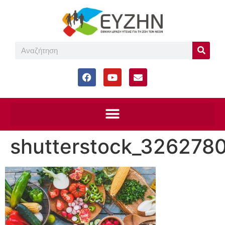
shutterstock_326278