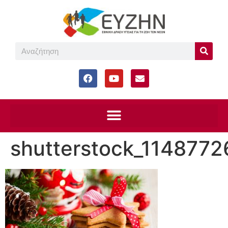
shutterstock_1148772