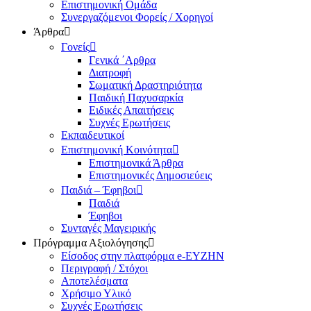
Επιστημονική Ομάδα
Συνεργαζόμενοι Φορείς / Χορηγοί
Άρθρα
Γονείς
Γενικά ΄Αρθρα
Διατροφή
Σωματική Δραστηριότητα
Παιδική Παχυσαρκία
Ειδικές Απαιτήσεις
Συχνές Ερωτήσεις
Εκπαιδευτικοί
Επιστημονική Κοινότητα
Επιστημονικά Άρθρα
Επιστημονικές Δημοσιεύεις
Παιδιά – Έφηβοι
Παιδιά
Έφηβοι
Συνταγές Μαγειρικής
Πρόγραμμα Αξιολόγησης
Είσοδος στην πλατφόρμα e-EYZHN
Περιγραφή / Στόχοι
Αποτελέσματα
Χρήσιμο Υλικό
Συχνές Ερωτήσεις