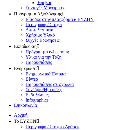
Έφηβοι
Συνταγές Μαγειρικής
Πρόγραμμα Αξιολόγησης
Είσοδος στην πλατφόρμα e-EYZHN
Περιγραφή / Στόχοι
Αποτελέσματα
Χρήσιμο Υλικό
Συχνές Ερωτήσεις
Εκπαίδευση
Πρόγραμμα e-Learning
Υλικό για την Τάξη
Παρουσιάσεις
Ενημέρωση
Ενημερωτικά Έντυπα
Βίντεο
Παρουσιάσεις σε σχολεία
Συνέδρια/Ημερίδες
Εκδηλώσεις
Infographics
Επικοινωνία
Αρχική
Το ΕΥΖΗΝ
Περιγραφή / Στόχοι / Δράσεις