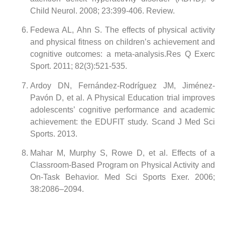
Child Neurol. 2008; 23:399-406. Review.
Fedewa AL
,
Ahn S
. The effects of physical activity
and physical fitness on children’s achievement and
cognitive outcomes: a meta-analysis.
Res Q Exerc
Sport.
2011; 82(3):521-535.
Ardoy DN
,
Fernández-Rodríguez JM
,
Jiménez-
Pavón D
, et al. A Physical Education trial improves
adolescents’ cognitive performance and academic
achievement: the EDUFIT study.
Scand J Med Sci
Sports.
2013.
Mahar M, Murphy S, Rowe D, et al. Effects of a
Classroom-Based Program on Physical Activity and
On-Task Behavior. Med Sci Sports Exer. 2006;
38:2086–2094.