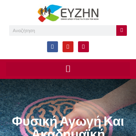
Φυσική Αγωγή Και
Ακαδημαϊκή