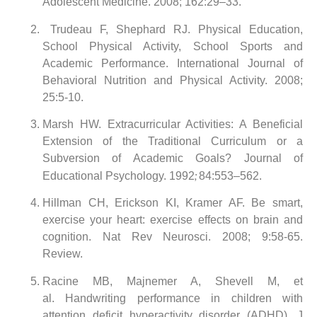
Adolescent Medicine. 2008; 162:29–33.
Trudeau F, Shephard RJ. Physical Education,
School Physical Activity, School Sports and
Academic Performance. International Journal of
Behavioral Nutrition and Physical Activity. 2008;
25:5-10.
Marsh HW. Extracurricular Activities: A Beneficial
Extension of the Traditional Curriculum or a
Subversion of Academic Goals? Journal of
;
Educational Psychology. 1992
84:553–562.
Hillman CH, Erickson KI, Kramer AF.
Be smart,
exercise your heart: exercise effects on brain and
cognition.
Nat Rev Neurosci. 2008; 9:58-65.
Review.
Racine MB, Majnemer A, Shevell M, et
al.
Handwriting performance in children with
attention deficit hyperactivity disorder (ADHD).
J