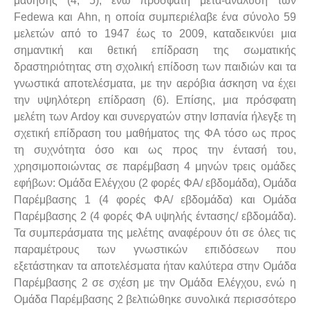
μάθησης (4, 5), ενώ πρόσφατη μετά-ανάλυση των
Fedewa και Ahn, η οποία συμπεριέλαβε ένα σύνολο 59
μελετών από το 1947 έως το 2009, καταδεικνύει μια
σημαντική και θετική επίδραση της σωματικής
δραστηριότητας στη σχολική επίδοση των παιδιών και τα
γνωστικά αποτελέσματα, με την αερόβια άσκηση να έχει
την υψηλότερη επίδραση (6). Επίσης, μια πρόσφατη
μελέτη των Ardoy και συνεργατών στην Ισπανία ήλεγξε τη
σχετική επίδραση του μαθήματος της ΦΑ τόσο ως προς
τη συχνότητα όσο και ως προς την έντασή του,
χρησιμοποιώντας σε παρέμβαση 4 μηνών τρεις ομάδες
εφήβων: Ομάδα Ελέγχου (2 φορές ΦΑ/ εβδομάδα), Ομάδα
Παρέμβασης 1 (4 φορές ΦΑ/ εβδομάδα) και Ομάδα
Παρέμβασης 2 (4 φορές ΦΑ υψηλής έντασης/ εβδομάδα).
Τα συμπεράσματα της μελέτης αναφέρουν ότι σε όλες τις
παραμέτρους των γνωστικών επιδόσεων που
εξετάστηκαν τα αποτελέσματα ήταν καλύτερα στην Ομάδα
Παρέμβασης 2 σε σχέση με την Ομάδα Ελέγχου, ενώ η
Ομάδα Παρέμβασης 2 βελτιώθηκε συνολικά περισσότερο