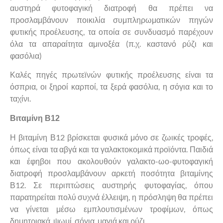
αυστηρά φυτοφαγική διατροφή θα πρέπει να
προσλαμβάνουν ποικιλία συμπληρωματικών πηγών
φυτικής προέλευσης, τα οποία σε συνδυασμό παρέχουν
όλα τα απαραίτητα αμινοξέα (π.χ. καστανό ρύζι και
φασόλια)
Καλές πηγές πρωτεϊνών φυτικής προέλευσης είναι τα
όσπρια, οι ξηροί καρποί, τα ξερά φασόλια, η σόγια και το
ταχίνι.
Βιταμίνη Β12
Η βιταμίνη Β12 βρίσκεται φυσικά μόνο σε ζωικές τροφές,
όπως είναι τα αβγά και τα γαλακτοκομικά προϊόντα. Παιδιά
και έφηβοι που ακολουθούν γαλακτο-ωο-φυτοφαγική
διατροφή προσλαμβάνουν αρκετή ποσότητα βιταμίνης
Β12. Σε περιπτώσεις αυστηρής φυτοφαγίας, όπου
παρατηρείται πολύ συχνά έλλειψη, η πρόσληψη θα πρέπει
να γίνεται μέσω εμπλουτισμένων τροφίμων, όπως
δημητριακά, ψωμί, σόγια, μαγιά και ρύζι.