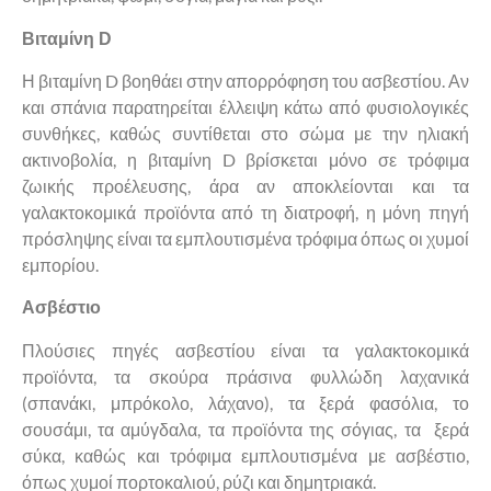
Βιταμίνη
D
Η βιταμίνη
D
βοηθάει στην απορρόφηση του ασβεστίου. Αν
και σπάνια παρατηρείται έλλειψη κάτω από φυσιολογικές
συνθήκες, καθώς συντίθεται στο σώμα με την ηλιακή
ακτινοβολία, η βιταμίνη
D
βρίσκεται μόνο σε τρόφιμα
ζωικής προέλευσης, άρα αν αποκλείονται και τα
γαλακτοκομικά προϊόντα από τη διατροφή, η μόνη πηγή
πρόσληψης είναι τα εμπλουτισμένα τρόφιμα όπως οι χυμοί
εμπορίου.
Ασβέστιο
Πλούσιες πηγές ασβεστίου είναι τα γαλακτοκομικά
προϊόντα, τα σκούρα πράσινα φυλλώδη λαχανικά
(σπανάκι, μπρόκολο, λάχανο), τα ξερά φασόλια, το
σουσάμι, τα αμύγδαλα, τα προϊόντα της σόγιας, τα ξερά
σύκα, καθώς και τρόφιμα εμπλουτισμένα με ασβέστιο,
όπως χυμοί πορτοκαλιού, ρύζι και δημητριακά.