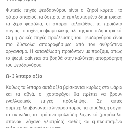
Φυτικές πηγές ψευδαργύρου είναι οι ξηροί καρποί, το
φύτρο σιταριού, τα όσπρια, τα εμπλουτισμένα δημητριακά,
τα ξερά φασόλια, οι σπόροι κολοκύθας, τα προϊόντα
σόγιας, το ταχίνι, το ψωμί ολικής άλεσης και τα δημητριακά.
Οι μη ζωικές πηγές προέλευσης του ψευδαργύρου είναι
πιο δύσκολα απορροφήσιμες από τον ανθρώπινο
οργανισμό. Η κατανάλωση προϊόντων με προζύμι, όπως
το ψωμί, φαίνεται ότι βοηθά στην καλύτερη απορρόφηση
του ψευδαργύρου.
Ω- 3 λιπαρά οξέα
Καθώς τα λιπαρά αυτά οξέα βρίσκονται κυρίως στα ψάρια
και τα αβγά, οι χορτοφάγοι θα πρέπει να βρουν
εναλλακτικές πηγές πρόσληψης. Σε αυτές
συμπεριλαμβάνονται ο λιναρόσπορος, τα καρύδια, η σόγια,
τα ακτινίδια, τα πράσινα φυλλώδη λαχανικά (μπρόκολο,
σπανάκι, λάχανο, γλιστρίδα) καθώς και εμπλουτισμένα