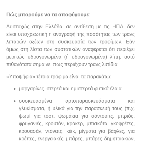
Πώς μπορούμε να τα αποφύγουμε;
Δυστυχώς στην Ελλάδα, σε αντίθεση με τις ΗΠΑ, δεν
είναι υποχρεωτική η αναγραφή της ποσότητας των τρανς
λιπαρών οξέων στη συσκευασία των τροφίμων. Εάν
όμως στη λίστα των συστατικών αναφέρεται ότι περιέχει
μερικώς υδρογονωμένα (ή υδρογονωμένα) λίπη, αυτό
πιθανότατα σημαίνει πως περιέχουν τρανς λιπίδια.
«Υποψήφια» τέτοια τρόφιμα είναι τα παρακάτω:
μαργαρίνες, στερεά και ημιστερεά φυτικά έλαια
συσκευασμένα αρτοπαρασκευάσματα και
γλυκίσματα, ή υλικά για την παρασκευή τους (π.χ.
ψωμί για τοστ, ψωμάκια για σάντουιτς, μπριός,
φρυγανιές, κρουτόν, κράκερ, μπισκότα, γκοφρέτες,
κρουασάν, ντόνατς, κέικ, μίγματα για βάφλες, για
κρέπες, ενεργειακές μπάρες, μπάρες δημητριακών,