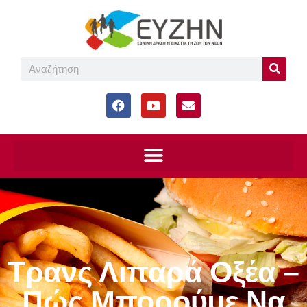
Τρανς Λιπαρά Οξέα –
Πώς Μπορούμε Να