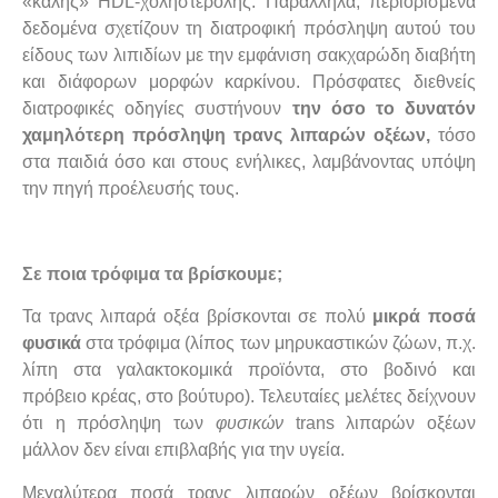
«καλής» HDL-χοληστερόλης. Παράλληλα, περιορισμένα
δεδομένα σχετίζουν τη διατροφική πρόσληψη αυτού του
είδους των λιπιδίων με την εμφάνιση σακχαρώδη διαβήτη
και διάφορων μορφών καρκίνου. Πρόσφατες διεθνείς
διατροφικές οδηγίες συστήνουν
τ
ην όσο το δυνατόν
χαμηλότερη πρόσληψη τρανς λιπαρών οξέων,
τόσο
στα παιδιά όσο και στους ενήλικες, λαμβάνοντας υπόψη
την πηγή προέλευσής τους.
Σε ποια τρόφιμα τα βρίσκουμε;
Τα τρανς λιπαρά οξέα βρίσκονται σε πολύ
μικρά ποσά
φυσικά
στα τρόφιμα (λίπος των μηρυκαστικών ζώων, π.χ.
λίπη στα γαλακτοκομικά προϊόντα, στο βοδινό και
πρόβειο κρέας, στο βούτυρο). Τελευταίες μελέτες δείχνουν
ότι η πρόσληψη των
φυσικών
trans λιπαρών οξέων
μάλλον δεν είναι επιβλαβής για την υγεία.
Μεγαλύτερα ποσά τρανς λιπαρών οξέων βρίσκονται