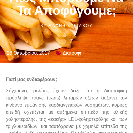
Τα Αποφύγουμε;
BY
ΔΆΦΝΗ ΚΥΡΙΆΚΟΥ
28 Οκτωβρίου, 2017
Διατροφή
Γιατί μας ενδιαφέρουν;
Σύγχρονες μελέτες έχουν δείξει ότι η διατροφική
πρόσληψη τρανς (trans) λιπαρών οξέων αυξάνει τον
κίνδυνο εμφάνισης καρδιαγγειακών νοσημάτων, κυρίως
επειδή σχετίζεται με αυξημένα επίπεδα της ολικής
χοληστερόλης, της «κακής» LDL-χοληστερόλης και των
τριγλυκεριδίων, και ταυτόχρονα με χαμηλά επίπεδα της