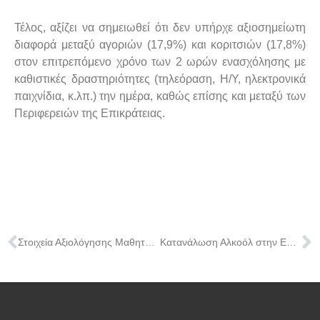
Τέλος, αξίζει να σημειωθεί ότι δεν υπήρχε αξιοσημείωτη
διαφορά μεταξύ αγοριών (17,9%) και κοριτσιών (17,8%)
στον επιτρεπόμενο χρόνο των 2 ωρών ενασχόλησης με
καθιστικές δραστηριότητες (τηλεόραση, Η/Υ, ηλεκτρονικά
παιχνίδια, κ.λπ.) την ημέρα, καθώς επίσης και μεταξύ των
Περιφερειών της Επικράτειας.
Στοιχεία Αξιολόγησης Μαθητών ανά Νομό κατά το σχολικό έτος 2015-2016
Κατανάλωση Αλκοόλ στην Εφηβεία